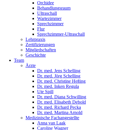
Orchidee
Behandlungsraum
Ultraschall
Wartezimmer
Sprechzimmer
Flur
Sprechzimmer-Ultraschall
Lehrpraxis
Zertifizierungen
Mitgliedschaften
Geschichte
Team
Ärzte
Dr. med. Jens Schelling
Dr. med. Jörg Schelling
Dr. med. Christine Heßing
Dr. med. Inken Regula
Ute Spill
Dr. med. Diana Schwilling
Dr. med. Elisabeth Debold
Dr. med. Richard Pecka
Dr. med. Martina Arnold
Medizinische Fachangestellte
Anna van Laak
Caroline Wagner