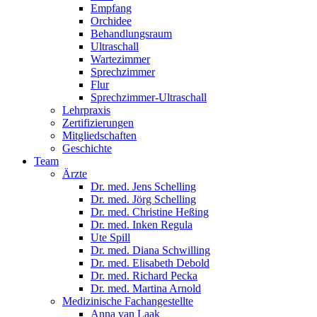
Empfang
Orchidee
Behandlungsraum
Ultraschall
Wartezimmer
Sprechzimmer
Flur
Sprechzimmer-Ultraschall
Lehrpraxis
Zertifizierungen
Mitgliedschaften
Geschichte
Team
Ärzte
Dr. med. Jens Schelling
Dr. med. Jörg Schelling
Dr. med. Christine Heßing
Dr. med. Inken Regula
Ute Spill
Dr. med. Diana Schwilling
Dr. med. Elisabeth Debold
Dr. med. Richard Pecka
Dr. med. Martina Arnold
Medizinische Fachangestellte
Anna van Laak