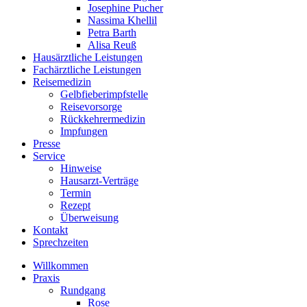
Josephine Pucher
Nassima Khellil
Petra Barth
Alisa Reuß
Hausärztliche Leistungen
Fachärztliche Leistungen
Reisemedizin
Gelbfieberimpfstelle
Reisevorsorge
Rückkehrermedizin
Impfungen
Presse
Service
Hinweise
Hausarzt-Verträge
Termin
Rezept
Überweisung
Kontakt
Sprechzeiten
Willkommen
Praxis
Rundgang
Rose