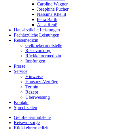
Caroline Wagner
Josephine Pucher
Nassima Khellil
Petra Barth
Alisa Reuß
Hausärztliche Leistungen
Fachärztliche Leistungen
Reisemedizin
Gelbfieberimpfstelle
Reisevorsorge
Rückkehrermedizin
Impfungen
Presse
Service
Hinweise
Hausarzt-Verträge
Termin
Rezept
Überweisung
Kontakt
Sprechzeiten
Gelbfieberimpfstelle
Reisevorsorge
Rückkehrermedizin