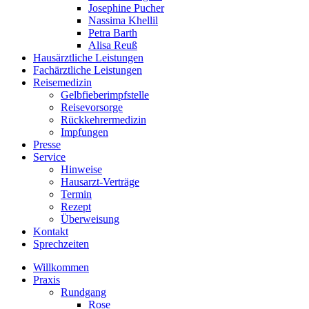
Josephine Pucher
Nassima Khellil
Petra Barth
Alisa Reuß
Hausärztliche Leistungen
Fachärztliche Leistungen
Reisemedizin
Gelbfieberimpfstelle
Reisevorsorge
Rückkehrermedizin
Impfungen
Presse
Service
Hinweise
Hausarzt-Verträge
Termin
Rezept
Überweisung
Kontakt
Sprechzeiten
Willkommen
Praxis
Rundgang
Rose