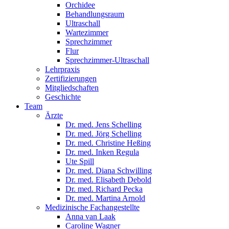
Orchidee
Behandlungsraum
Ultraschall
Wartezimmer
Sprechzimmer
Flur
Sprechzimmer-Ultraschall
Lehrpraxis
Zertifizierungen
Mitgliedschaften
Geschichte
Team
Ärzte
Dr. med. Jens Schelling
Dr. med. Jörg Schelling
Dr. med. Christine Heßing
Dr. med. Inken Regula
Ute Spill
Dr. med. Diana Schwilling
Dr. med. Elisabeth Debold
Dr. med. Richard Pecka
Dr. med. Martina Arnold
Medizinische Fachangestellte
Anna van Laak
Caroline Wagner