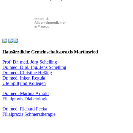
Innere- &
Allgemeinmediziner
in Planegg
Hausärztliche Gemeinschaftspraxis Martinsried
Prof. Dr. med. Jörg Schelling
Dr. med. Dipl.-Ing. Jens Schelling
Dr. med. Christine Heßing
Dr. med. Inken Regula
Ute Spill
und Kollegen
Dr. med. Martina Arnold
Filialpraxis Diabetologie
Dr. med. Richard Pecka
Filialpraxis Schmerztherapie