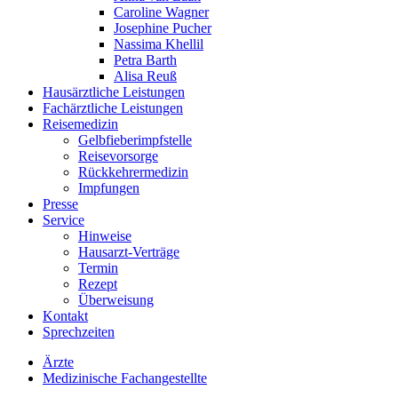
Caroline Wagner
Josephine Pucher
Nassima Khellil
Petra Barth
Alisa Reuß
Hausärztliche Leistungen
Fachärztliche Leistungen
Reisemedizin
Gelbfieberimpfstelle
Reisevorsorge
Rückkehrermedizin
Impfungen
Presse
Service
Hinweise
Hausarzt-Verträge
Termin
Rezept
Überweisung
Kontakt
Sprechzeiten
Ärzte
Medizinische Fachangestellte