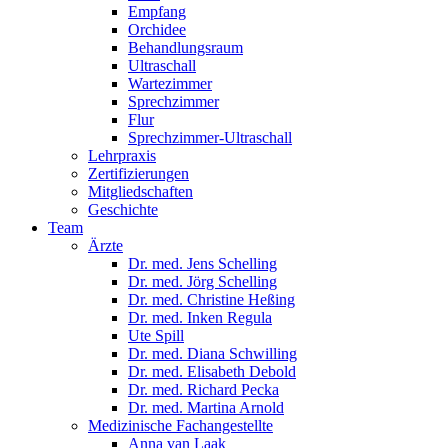
Empfang
Orchidee
Behandlungsraum
Ultraschall
Wartezimmer
Sprechzimmer
Flur
Sprechzimmer-Ultraschall
Lehrpraxis
Zertifizierungen
Mitgliedschaften
Geschichte
Team
Ärzte
Dr. med. Jens Schelling
Dr. med. Jörg Schelling
Dr. med. Christine Heßing
Dr. med. Inken Regula
Ute Spill
Dr. med. Diana Schwilling
Dr. med. Elisabeth Debold
Dr. med. Richard Pecka
Dr. med. Martina Arnold
Medizinische Fachangestellte
Anna van Laak