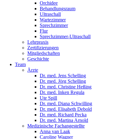
Orchidee
Behandlungsraum
Ultraschall
Wartezimmer
Sprechzimmer
Flur
Sprechzimmer-Ultraschall
Lehrpraxis
Zertifizierungen
Mitgliedschaften
Geschichte
Team
Ärzte
Dr. med. Jens Schelling
Dr. med. Jörg Schelling
Dr. med. Christine Heßing
Dr. med. Inken Regula
Ute Spill
Dr. med. Diana Schwilling
Dr. med. Elisabeth Debold
Dr. med. Richard Pecka
Dr. med. Martina Arnold
Medizinische Fachangestellte
Anna van Laak
Caroline Wagner