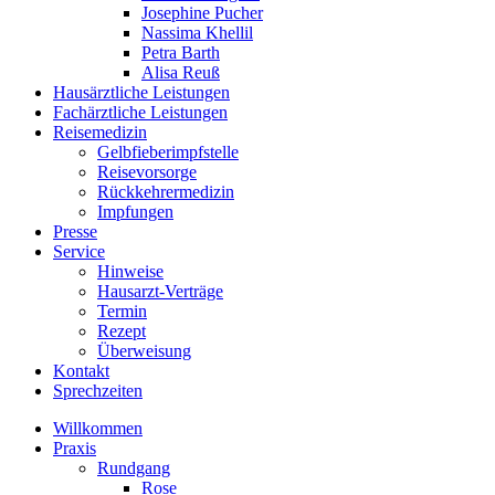
Josephine Pucher
Nassima Khellil
Petra Barth
Alisa Reuß
Hausärztliche Leistungen
Fachärztliche Leistungen
Reisemedizin
Gelbfieberimpfstelle
Reisevorsorge
Rückkehrermedizin
Impfungen
Presse
Service
Hinweise
Hausarzt-Verträge
Termin
Rezept
Überweisung
Kontakt
Sprechzeiten
Willkommen
Praxis
Rundgang
Rose