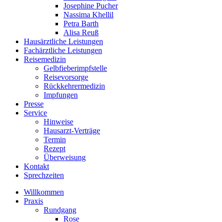
Josephine Pucher
Nassima Khellil
Petra Barth
Alisa Reuß
Hausärztliche Leistungen
Fachärztliche Leistungen
Reisemedizin
Gelbfieberimpfstelle
Reisevorsorge
Rückkehrermedizin
Impfungen
Presse
Service
Hinweise
Hausarzt-Verträge
Termin
Rezept
Überweisung
Kontakt
Sprechzeiten
Willkommen
Praxis
Rundgang
Rose