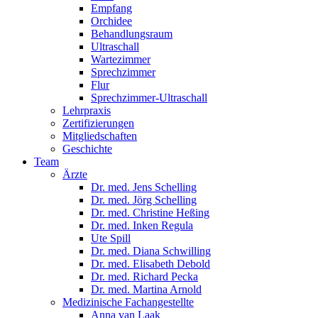
Empfang
Orchidee
Behandlungsraum
Ultraschall
Wartezimmer
Sprechzimmer
Flur
Sprechzimmer-Ultraschall
Lehrpraxis
Zertifizierungen
Mitgliedschaften
Geschichte
Team
Ärzte
Dr. med. Jens Schelling
Dr. med. Jörg Schelling
Dr. med. Christine Heßing
Dr. med. Inken Regula
Ute Spill
Dr. med. Diana Schwilling
Dr. med. Elisabeth Debold
Dr. med. Richard Pecka
Dr. med. Martina Arnold
Medizinische Fachangestellte
Anna van Laak