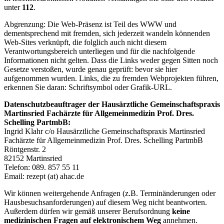
unter
112
.
Abgrenzung: Die Web-Präsenz ist Teil des WWW und
dementsprechend mit fremden, sich jederzeit wandeln könnenden
Web-Sites verknüpft, die folglich auch nicht diesem
Verantwortungsbereich unterliegen und für die nachfolgende
Informationen nicht gelten. Dass die Links weder gegen Sitten noch
Gesetze verstoßen, wurde genau geprüft: bevor sie hier
aufgenommen wurden. Links, die zu fremden Webprojekten führen,
erkennen Sie daran: Schriftsymbol oder Grafik-URL.
Datenschutzbeauftrager der Hausärztliche Gemeinschaftspraxis
Martinsried Fachärzte für Allgemeinmedizin Prof. Dres.
Schelling PartmbB:
Ingrid Klahr c/o Hausärztliche Gemeinschaftspraxis Martinsried
Fachärzte für Allgemeinmedizin Prof. Dres. Schelling PartmbB
Röntgenstr. 2
82152 Martinsried
Telefon: 089. 857 55 11
Email: rezept (at) ahac.de
Wir können weitergehende Anfragen (z.B. Terminänderungen oder
Hausbesuchsanforderungen) auf diesem Weg nicht beantworten.
Außerdem dürfen wir gemäß unserer Berufsordnung
keine
medizinischen Fragen auf elektronischem Weg
annehmen.