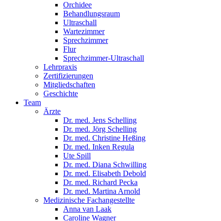
Orchidee
Behandlungsraum
Ultraschall
Wartezimmer
Sprechzimmer
Flur
Sprechzimmer-Ultraschall
Lehrpraxis
Zertifizierungen
Mitgliedschaften
Geschichte
Team
Ärzte
Dr. med. Jens Schelling
Dr. med. Jörg Schelling
Dr. med. Christine Heßing
Dr. med. Inken Regula
Ute Spill
Dr. med. Diana Schwilling
Dr. med. Elisabeth Debold
Dr. med. Richard Pecka
Dr. med. Martina Arnold
Medizinische Fachangestellte
Anna van Laak
Caroline Wagner